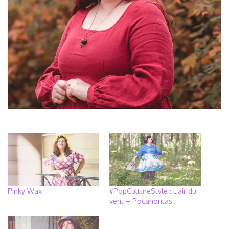
Pinky Wax
#PopCultureStyle : L’air du
vent – Pocahontas