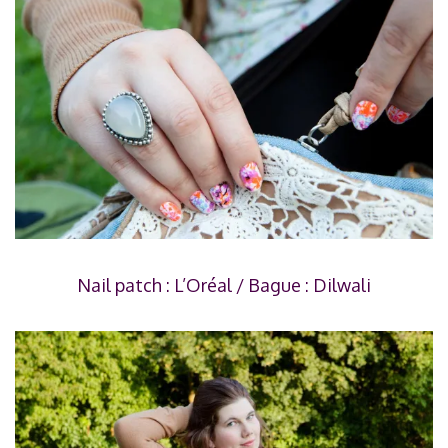
Nail patch :
L’Oréal
/ Bague : Dilwali